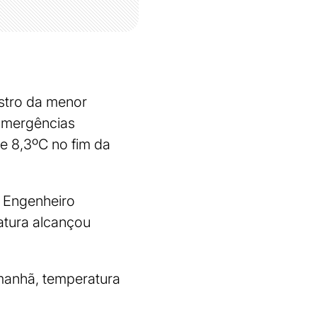
stro da menor
Emergências
de 8,3ºC no fim da
m Engenheiro
atura alcançou
 manhã, temperatura