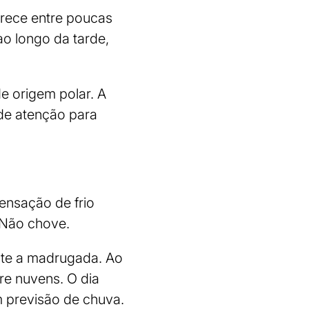
arece entre poucas
o longo da tarde,
de origem polar. A
de atenção para
sensação de frio
 Não chove.
nte a madrugada. Ao
re nuvens. O dia
m previsão de chuva.