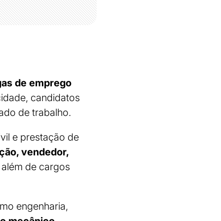
agas de emprego
idade, candidatos
do de trabalho.
vil e prestação de
ção, vendedor,
, além de cargos
omo engenharia,
o mecânico,