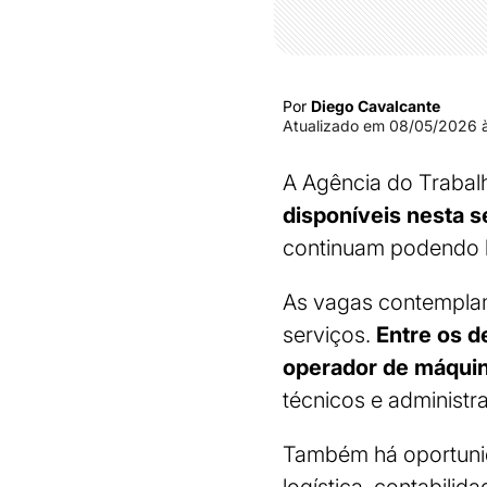
Por
Diego Cavalcante
Atualizado em
08/05/2026 à
A Agência do Traba
disponíveis nesta se
continuam podendo b
As vagas contemplam 
serviços.
Entre os d
operador de máquina
técnicos e administra
Também há oportunid
logística, contabili