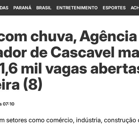
IDAS
PARANÁ
BRASIL
ENTRETENIMENTO
ESPORTES
ACH
om chuva, Agência
ador de Cascavel m
1,6 mil vagas aberta
ira (8)
s 07:10
 setores como comércio, indústria, construção c