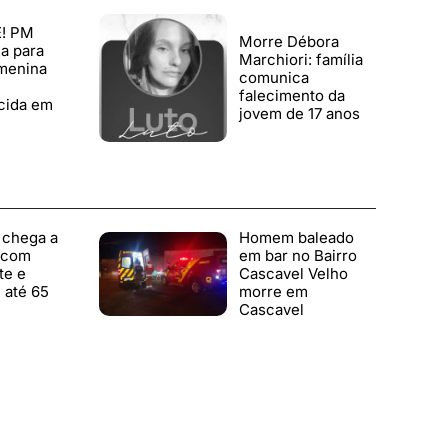
! PM
Morre Débora
a para
Marchiori: família
 menina
comunica
falecimento da
cida em
jovem de 17 anos
 chega a
Homem baleado
 com
em bar no Bairro
te e
Cascavel Velho
 até 65
morre em
Cascavel