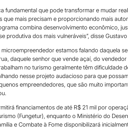
ica fundamental que pode transformar e mudar rea
as que mais precisam e proporcionando mais auton
ograma combina desenvolvimento econômico, justi
se produtiva dos mais vulneráveis”, disse Gustavo 
 microempreendedor estamos falando daquela se
rua, daquele senhor que vende açaí, do vendedor 
abalham no turismo geralmente têm dificuldade de 
alhando nesse projeto audacioso para que possam
quenos empreendedores, que são muito important
ou.
rmitirá financiamentos de até R$ 21 mil por operaç
rismo (Fungetur), enquanto o Ministério do Dese
Família e Combate à Fome disponibilizará inicialmen