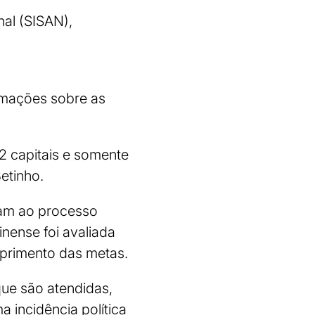
nal (SISAN),
rmações sobre as
2 capitais e somente
etinho.
ram ao processo
nense foi avaliada
primento das metas.
 que são atendidas,
 incidência política