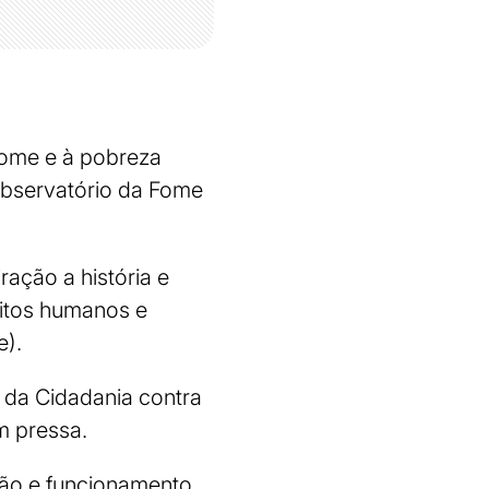
 fome e à pobreza
 Observatório da Fome
iração a história e
eitos humanos e
e).
da Cidadania contra
m pressa.
ção e funcionamento