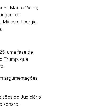
res, Mauro Vieira;
urigan; do
e Minas e Energia,
s.
025, uma fase de
ald Trump, que
to.
vam argumentações
isões do Judiciário
olsonaro,