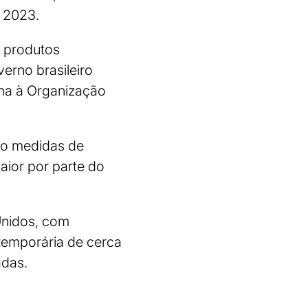
e 2023.
s produtos
verno brasileiro
tema à Organização
omo medidas de
aior por parte do
Unidos, com
 temporária de cerca
adas.