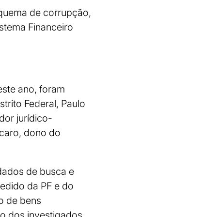
squema de corrupção,
istema Financeiro
este ano, foram
trito Federal, Paulo
or jurídico-
rcaro, dono do
dados de busca e
pedido da PF e do
io de bens
to dos investigados