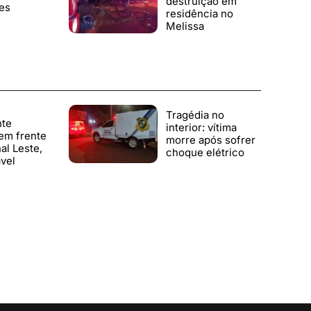
destruição em
es
residência no
Melissa
Tragédia no
nte
interior: vítima
em frente
morre após sofrer
al Leste,
choque elétrico
vel