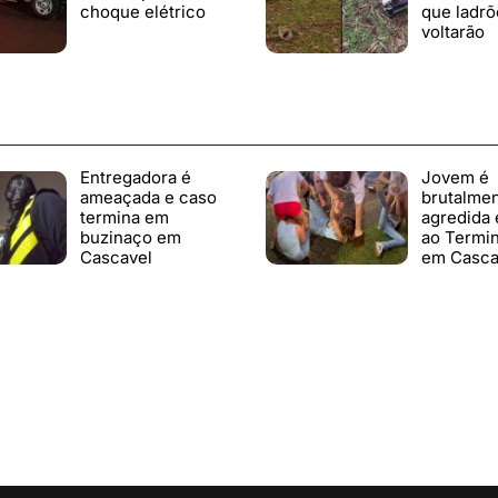
choque elétrico
que ladrõ
voltarão
Entregadora é
Jovem é
ameaçada e caso
brutalme
termina em
agredida 
buzinaço em
ao Termin
Cascavel
em Casca