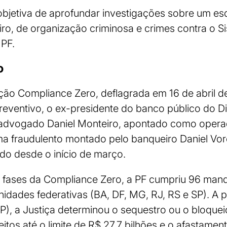
objetiva de aprofundar investigações sobre um e
ro, de organização criminosa e crimes contra o S
 PF.
o
ão Compliance Zero, deflagrada em 16 de abril d
reventivo, o ex-presidente do banco público do Dis
 advogado Daniel Monteiro, apontado como operad
ma fraudulento montado pelo banqueiro Daniel Vo
ido desde o início de março.
s fases da Compliance Zero, a PF cumpriu 96 man
idades federativas (BA, DF, MG, RJ, RS e SP). A 
MP), a Justiça determinou o sequestro ou o bloque
eitos até o limite de R$ 27,7 bilhões e o afastamen