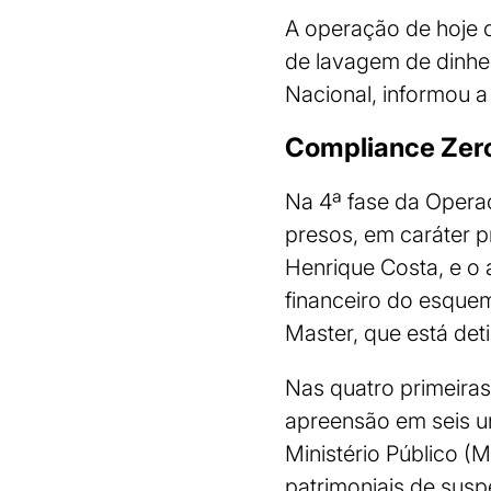
A operação de hoje 
de lavagem de dinhei
Nacional, informou a
Compliance Zer
Na 4ª fase da Operaç
presos, em caráter p
Henrique Costa, e o
financeiro do esque
Master, que está det
Nas quatro primeira
apreensão em seis un
Ministério Público (
patrimoniais de susp