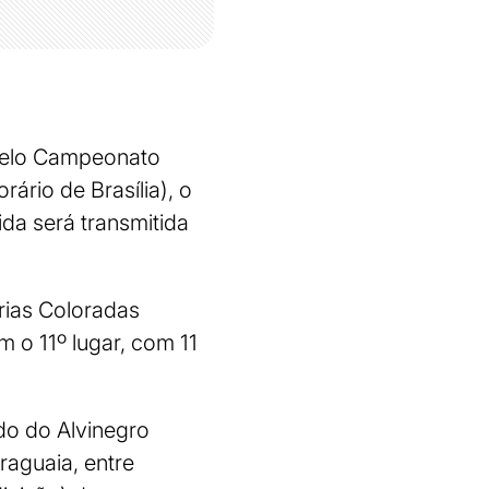
 pelo Campeonato
orário de Brasília), o
da será transmitida
rias Coloradas
 o 11º lugar, com 11
do do Alvinegro
raguaia, entre