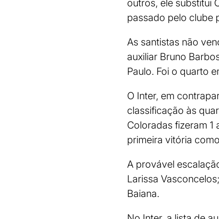
outros, ele substitu
passado pelo clube pa
As santistas não venc
auxiliar Bruno Barbo
Paulo. Foi o quarto 
O Inter, em contrapa
classificação às quar
Coloradas fizeram 1
primeira vitória com
A provável escalação
Larissa Vasconcelos; 
Baiana.
No Inter, a lista de 