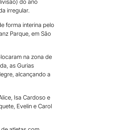
divisão) do ano
a irregular.
e forma interina pelo
lianz Parque, em São
colocaram na zona de
ada, as Gurias
legre, alcançando a
Alice, Isa Cardoso e
quete, Evelin e Carol
é de atletas com