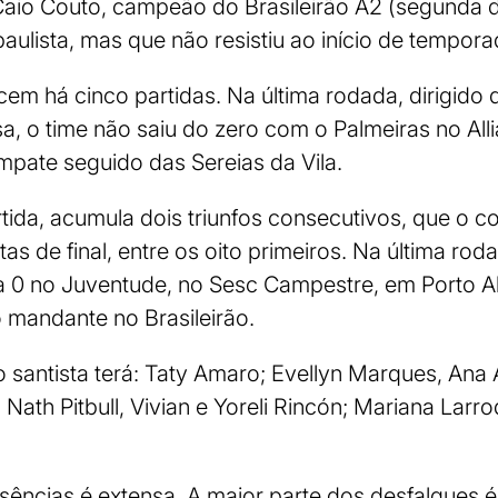
i Caio Couto, campeão do Brasileirão A2 (segunda 
ulista, mas que não resistiu ao início de temporad
em há cinco partidas. Na última rodada, dirigido d
sa, o time não saiu do zero com o Palmeiras no Al
empate seguido das Sereias da Vila.
rtida, acumula dois triunfos consecutivos, que o 
tas de final, entre os oito primeiros. Na última rod
 a 0 no Juventude, no Sesc Campestre, em Porto A
o mandante no Brasileirão.
 santista terá: Taty Amaro; Evellyn Marques, Ana 
Nath Pitbull, Vivian e Yoreli Rincón; Mariana Larro
ausências é extensa. A maior parte dos desfalques 