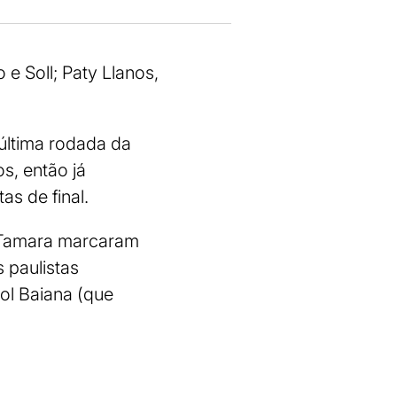
e Soll; Paty Llanos,
última rodada da
s, então já
as de final.
 e Tamara marcaram
 paulistas
ol Baiana (que