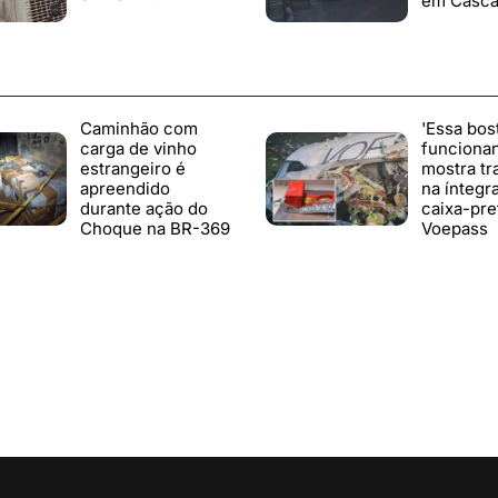
em Casca
Caminhão com
'Essa bos
carga de vinho
funciona
estrangeiro é
mostra tr
apreendido
na íntegr
durante ação do
caixa-pre
Choque na BR-369
Voepass