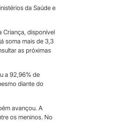
nistérios da Saúde e
 Criança, disponível
 já soma mais de 3,3
sultar as próximas
gou a 92,96% de
 mesmo diante do
mbém avançou. A
ntre os meninos. No