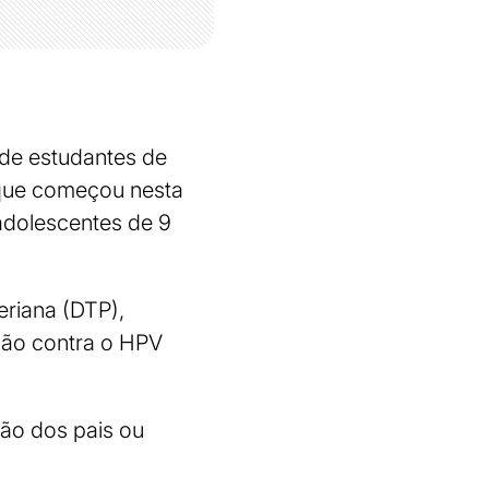
de estudantes de
 que começou nesta
 adolescentes de 9
teriana (DTP),
ção contra o HPV
ção dos pais ou