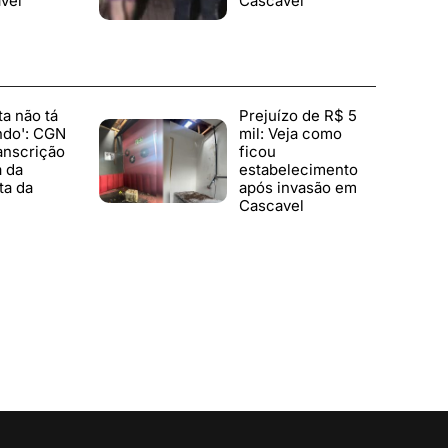
vel
Cascavel
ta não tá
Prejuízo de R$ 5
ndo': CGN
mil: Veja como
anscrição
ficou
a da
estabelecimento
ta da
após invasão em
Cascavel