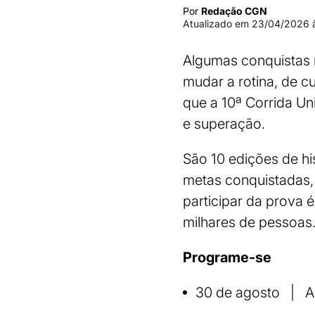
Por
Redação CGN
Atualizado em
23/04/2026 à
Algumas conquistas 
mudar a rotina, de c
que a 10ª Corrida U
e superação.
São 10 edições de hi
metas conquistadas, 
participar da prova 
milhares de pessoas
Programe-se
30 de agosto | A