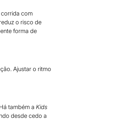
e corrida com
reduz o risco de
lente forma de
ção. Ajustar o ritmo
s. Há também a
Kids
vando desde cedo a