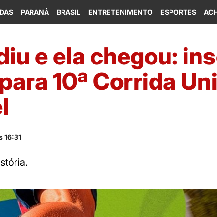
IDAS
PARANÁ
BRASIL
ENTRETENIMENTO
ESPORTES
ACH
iu e ela chegou: in
 para 10ª Corrida U
l
s 16:31
stória.