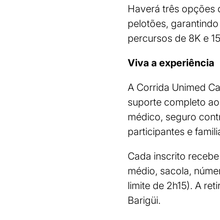
Haverá três opções d
pelotões, garantindo
percursos de 8K e 15
Viva a experiência
A Corrida Unimed Cas
suporte completo aos
médico, seguro cont
participantes e fami
Cada inscrito receb
médio, sacola, núme
limite de 2h15). A r
Barigüi.