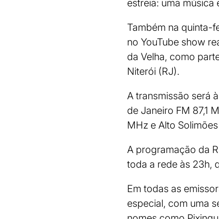
estreia: uma música
Também na quinta-fei
no YouTube show real
da Velha, como parte
Niterói (RJ).
A transmissão será à
de Janeiro FM 87,1 
MHz e Alto Solimões
A programação da Rád
toda a rede às 23h, 
Em todas as emisso
especial, com uma s
nomes como Pixingui