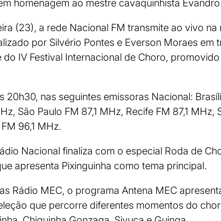
 em homenagem ao mestre cavaquinhista Evandro 
ra (23), a rede Nacional FM transmite ao vivo na 
izado por Silvério Pontes e Everson Moraes em tri
 do IV Festival Internacional de Choro, promovido 
s 20h30, nas seguintes emissoras Nacional: Brasíl
MHz, São Paulo FM 87,1 MHz, Recife FM 87,1 MHz, 
 FM 96,1 MHz.
io Nacional finaliza com o especial Roda de Cho
que apresenta Pixinguinha como tema principal.
ras Rádio MEC, o programa Antena MEC apresent
eleção que percorre diferentes momentos do cho
nha, Chiquinha Gonzaga, Sivuca e Guinga.