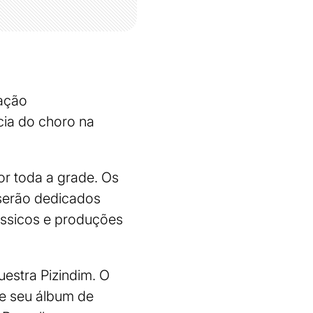
cação
ncia do choro na
or toda a grade. Os
 serão dedicados
ássicos e produções
estra Pizindim. O
de seu álbum de