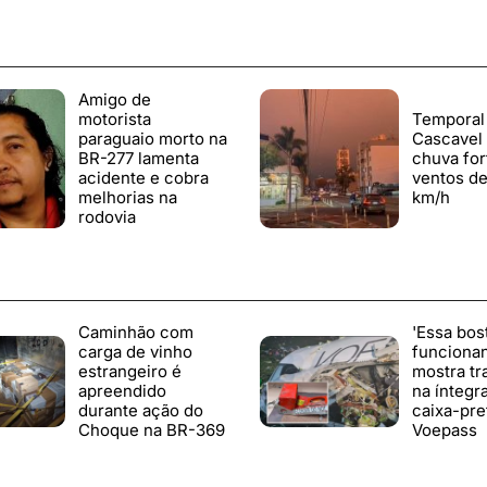
Amigo de
motorista
Temporal
paraguaio morto na
Cascavel
BR-277 lamenta
chuva for
acidente e cobra
ventos de
melhorias na
km/h
rodovia
Caminhão com
'Essa bos
carga de vinho
funciona
estrangeiro é
mostra tr
apreendido
na íntegr
durante ação do
caixa-pre
Choque na BR-369
Voepass