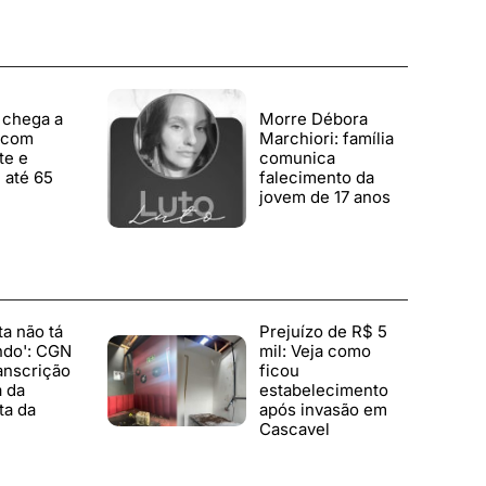
 chega a
Morre Débora
 com
Marchiori: família
te e
comunica
 até 65
falecimento da
jovem de 17 anos
ta não tá
Prejuízo de R$ 5
ndo': CGN
mil: Veja como
anscrição
ficou
a da
estabelecimento
ta da
após invasão em
Cascavel