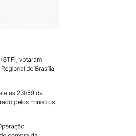
 (STF), votaram
Regional de Brasília
 até as 23h59 da
rado pelos ministros
 Operação
a de compra da