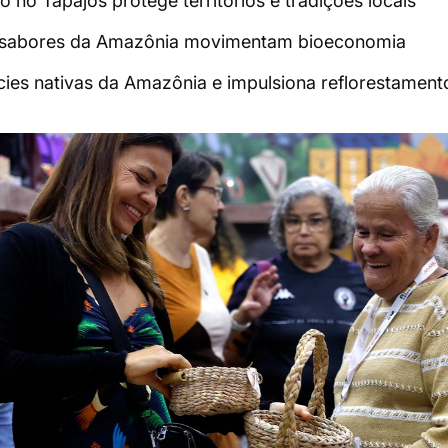
 no Tapajós protege territórios e tradições locais
o: sabores da Amazônia movimentam bioeconomia
ies nativas da Amazônia e impulsiona reflorestament