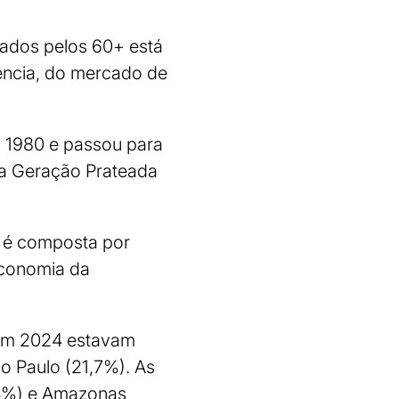
ados pelos 60+ está
ência, do mercado de
m 1980 e passou para
a Geração Prateada
r é composta por
Economia da
 em 2024 estavam
o Paulo (21,7%). As
,4%) e Amazonas