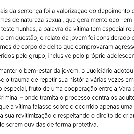
is da sentença foi a valorização do depoimento da
imes de natureza sexual, que geralmente ocorrem 
testemunhas, a palavra da vítima tem especial rel
so em questão, o relato da jovem foi considerado 
mes de corpo de delito que comprovaram agressõ
ridos pelo grupo, inclusive pelo próprio adolescen
 manter o bem-estar da jovem, o Judiciário adoto
se o trauma de repetir sua história várias vezes em 
especial, fruto de uma cooperação entre a Vara d
riminal – onde tramita o processo contra os adult
u que a vítima falasse sobre o ocorrido apenas um
a sua revitimização e respeitando o direito de cri
 de serem ouvidas de forma protetiva.