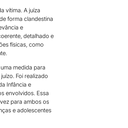
 vítima. A juíza
de forma clandestina
evância e
coerente, detalhado e
es físicas, como
te.
u uma medida para
juízo. Foi realizado
a Infância e
os envolvidos. Essa
a vez para ambos os
anças e adolescentes