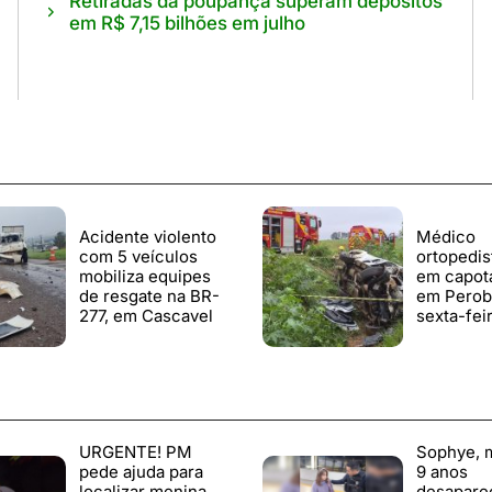
Retiradas da poupança superam depósitos
em R$ 7,15 bilhões em julho
Acidente violento
Médico
com 5 veículos
ortopedis
mobiliza equipes
em capot
de resgate na BR-
em Perob
277, em Cascavel
sexta-feir
URGENTE! PM
Sophye, 
pede ajuda para
9 anos
localizar menina
desapare