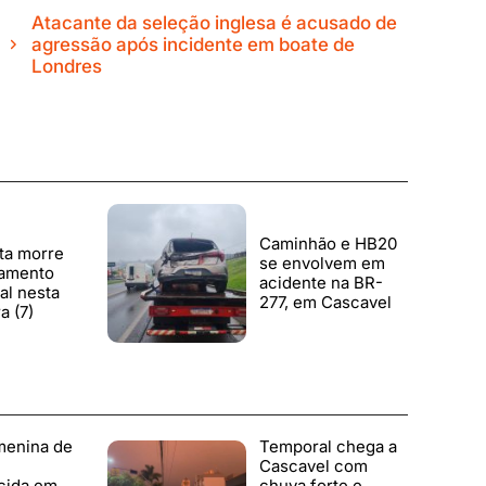
Atacante da seleção inglesa é acusado de
agressão após incidente em boate de
Londres
Caminhão e HB20
ta morre
se envolvem em
amento
acidente na BR-
al nesta
277, em Cascavel
a (7)
menina de
Temporal chega a
Cascavel com
cida em
chuva forte e