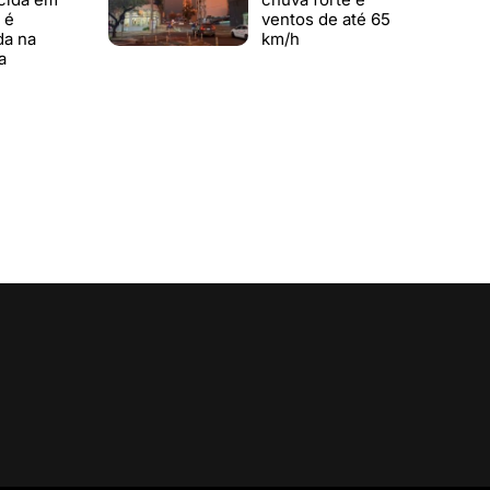
 é
ventos de até 65
da na
km/h
a