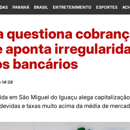
IDAS
PARANÁ
BRASIL
ENTRETENIMENTO
ESPORTES
ACH
 questiona cobranç
e aponta irregulari
os bancários
s 14:28
ida em São Miguel do Iguaçu alega capitalização
indevidas e taxas muito acima da média de merca