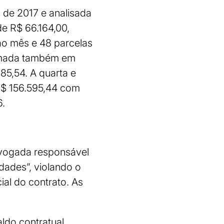
 de 2017 e analisada
e R$ 66.164,00,
ao mês e 48 parcelas
firmada também em
85,54. A quarta e
R$ 156.595,44 com
6.
advogada responsável
idades”, violando o
ial do contrato. As
ldo contratual,