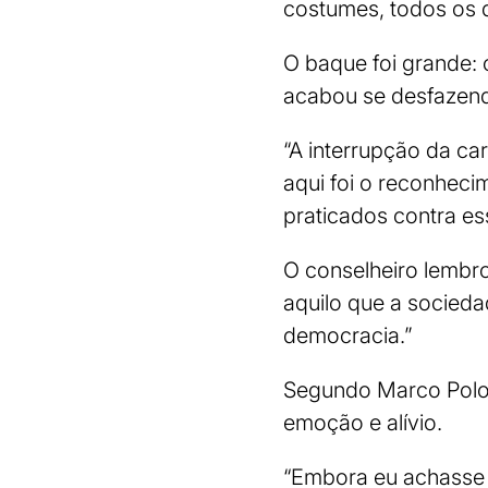
costumes, todos os d
O baque foi grande: 
acabou se desfazend
“A interrupção da ca
aqui foi o reconheci
praticados contra es
O conselheiro lembro
aquilo que a socieda
democracia.”
Segundo Marco Polo, 
emoção e alívio.
“Embora eu achasse q