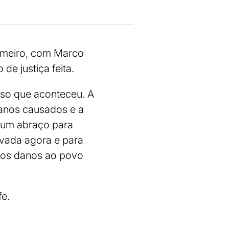
rimeiro, com Marco
de justiça feita.
sso que aconteceu. A
danos causados e a
i um abraço para
rvada agora e para
tos danos ao povo
fe.