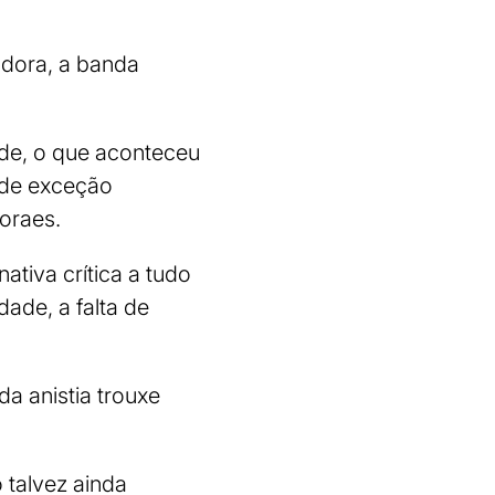
adora, a banda
ade, o que aconteceu
 de exceção
Moraes.
ativa crítica a tudo
ade, a falta de
a anistia trouxe
 talvez ainda