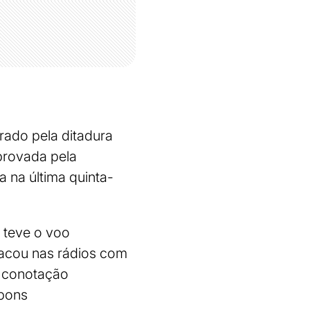
ado pela ditadura
aprovada pela
 na última quinta-
 teve o voo
placou nas rádios com
 conotação
 bons