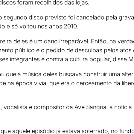
iscos foram recolhidos das lojas.
o segundo disco previsto foi cancelado pela grav
o e só voltou nos anos 2010.
rreira deles é um dano irreparável. Então, na verd
mento público e o pedido de desculpas pelos atos
ses integrantes e contra a cultura popular, disse 
u que a música deles buscava construir uma altern
de na época vivia, que era o cerceamento da liberd
vocalista e compositor da Ave Sangria, a notícia d
ue aquele episódio já estava soterrado, no fundo