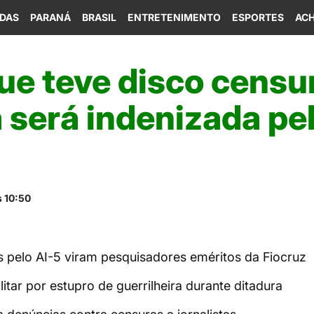
IDAS
PARANÁ
BRASIL
ENTRETENIMENTO
ESPORTES
ACH
ue teve disco censu
 será indenizada pe
s 10:50
s pelo AI-5 viram pesquisadores eméritos da Fiocruz
itar por estupro de guerrilheira durante ditadura