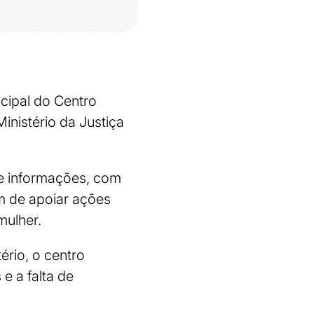
ncipal do Centro
inistério da Justiça
de informações, com
m de apoiar ações
mulher.
ério, o centro
e a falta de