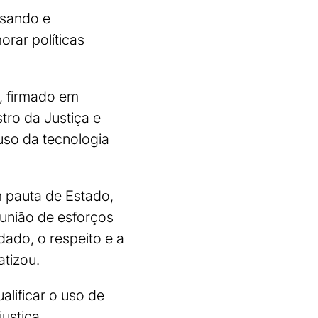
isando e
rar políticas
o, firmado em
stro da Justiça e
uso da tecnologia
m pauta de Estado,
união de esforços
dado, o respeito e a
atizou.
alificar o uso de
justiça.