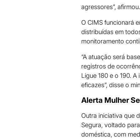
agressores”, afirmou
O CIMS funcionará em
distribuídas em tod
monitoramento contín
“A atuação será base
registros de ocorrên
Ligue 180 e o 190. A
eficazes”, disse o min
Alerta Mulher S
Outra iniciativa que
Segura, voltado para
doméstica, com medi