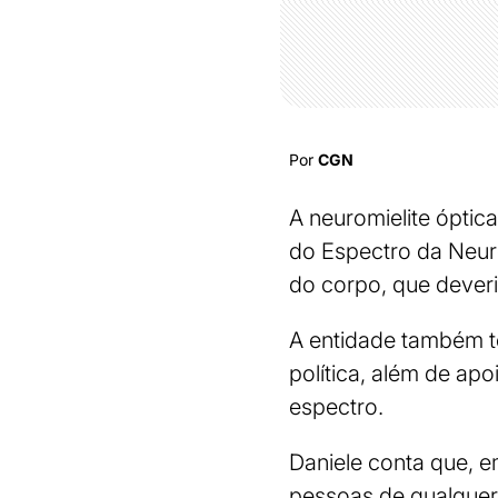
Por
CGN
A neuromielite ópti
do Espectro da Neur
do corpo, que dever
A entidade também te
política, além de ap
espectro.
Daniele conta que, e
pessoas de qualquer 