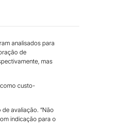
oram analisados para
poração de
spectivamente, mas
s como custo-
 de avaliação. “Não
om indicação para o