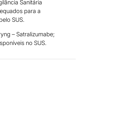
lância Sanitária
dequados para a
pelo SUS.
ryng – Satralizumabe;
isponíveis no SUS.