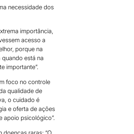
 uma necessidade dos
xtrema importância,
 tivessem acesso a
elhor, porque na
a quando está na
te importante”.
m foco no controle
 da qualidade de
va, o cuidado é
ia e oferta de ações
e apoio psicológico”.
 doenças raras: “O