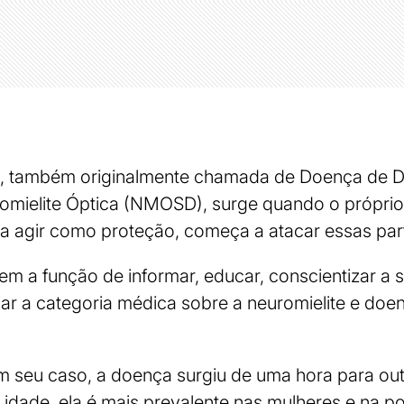
ca, também originalmente chamada de Doença de De
omielite Óptica (NMOSD), surge quando o próprio
ia agir como proteção, começa a atacar essas par
m a função de informar, educar, conscientizar a s
oiar a categoria médica sobre a neuromielite e do
m seu caso, a doença surgiu de uma hora para out
idade, ela é mais prevalente nas mulheres e na p