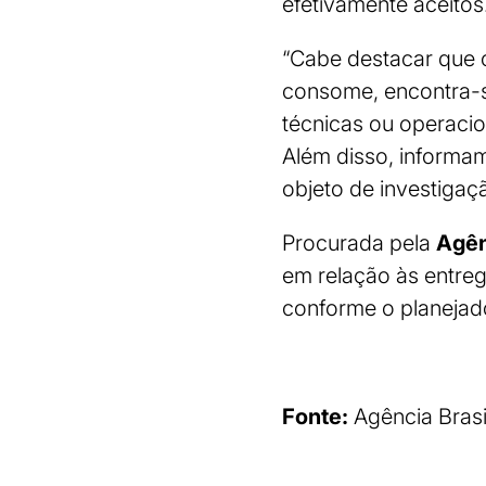
efetivamente aceitos
“Cabe destacar que 
consome, encontra-se
técnicas ou operaci
Além disso, informa
objeto de investiga
Procurada pela
Agên
em relação às entreg
conforme o planejad
Fonte:
Agência Brasi