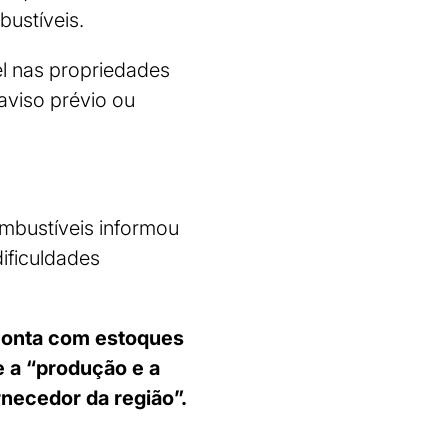
ustíveis.
el nas propriedades
 aviso prévio ou
ombustíveis informou
ificuldades
conta com estoques
e a “produção e a
rnecedor da região”.