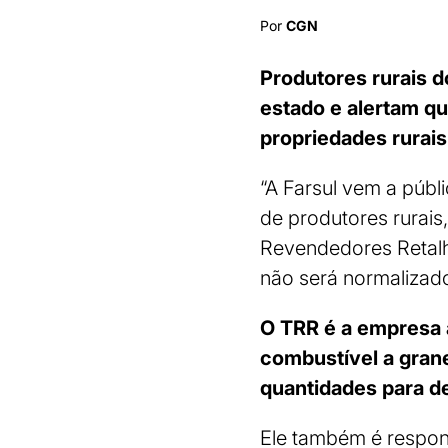
Por
CGN
Produtores rurais d
estado e alertam q
propriedades rurais
“A Farsul vem a púb
de produtores rurais
Revendedores Retalhi
não será normalizado
O TRR é a empresa a
combustível a grane
quantidades para de
Ele também é respon