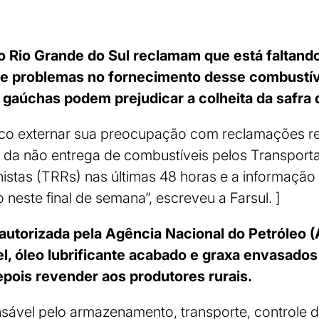
o Rio Grande do Sul reclamam que está faltando
ue problemas no fornecimento desse combustív
 gaúchas podem prejudicar a colheita da safra 
lico externar sua preocupação com reclamações re
, da não entrega de combustíveis pelos Transport
stas (TRRs) nas últimas 48 horas e a informação
 neste final de semana”, escreveu a Farsul. ]
utorizada pela Agência Nacional do Petróleo (
l, óleo lubrificante acabado e graxa envasado
pois revender aos produtores rurais.
sável pelo armazenamento, transporte, controle d