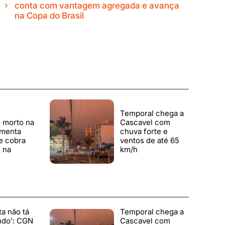
conta com vantagem agregada e avança
na Copa do Brasil
Temporal chega a
 morto na
Cascavel com
amenta
chuva forte e
e cobra
ventos de até 65
 na
km/h
ta não tá
Temporal chega a
ndo': CGN
Cascavel com