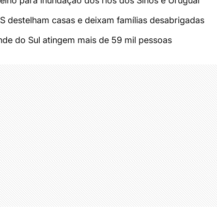
elho para inundação dos rios dos Sinos e Uruguai
S destelham casas e deixam famílias desabrigadas
de do Sul atingem mais de 59 mil pessoas