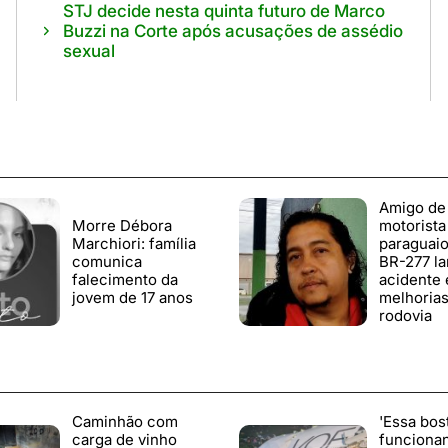
STJ decide nesta quinta futuro de Marco
Buzzi na Corte após acusações de assédio
sexual
Amigo de
Morre Débora
motorista
Marchiori: família
paraguaio
comunica
BR-277 l
falecimento da
acidente 
jovem de 17 anos
melhorias
rodovia
Caminhão com
'Essa bos
carga de vinho
funciona