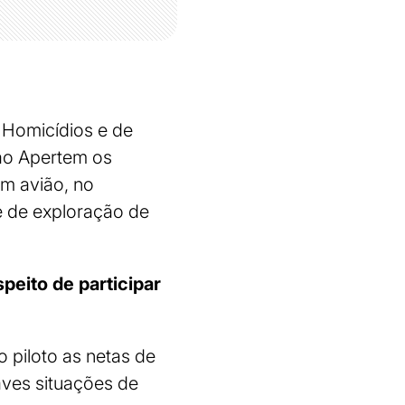
 Homicídios e de
ão Apertem os
um avião, no
e de exploração de
eito de participar
 piloto as netas de
aves situações de