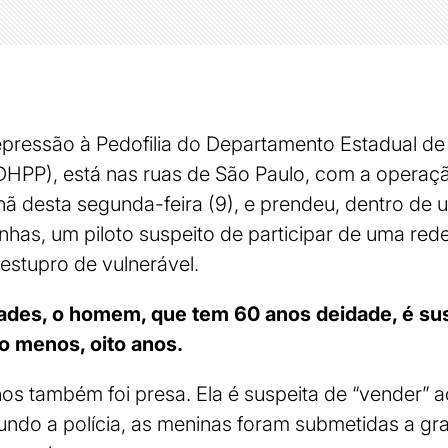
epressão à Pedofilia do Departamento Estadual de
DHPP), está nas ruas de São Paulo, com a operaç
ã desta segunda-feira (9), e prendeu, dentro de 
has, um piloto suspeito de participar de uma red
e estupro de vulnerável.
ades, o homem, que tem 60 anos deidade, é susp
o menos, oito anos.
s também foi presa. Ela é suspeita de “vender” ao
gundo a polícia, as meninas foram submetidas a gr