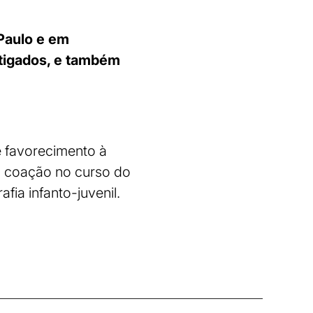
Paulo e em
stigados, e também
e favorecimento à
s, coação no curso do
ia infanto-juvenil.