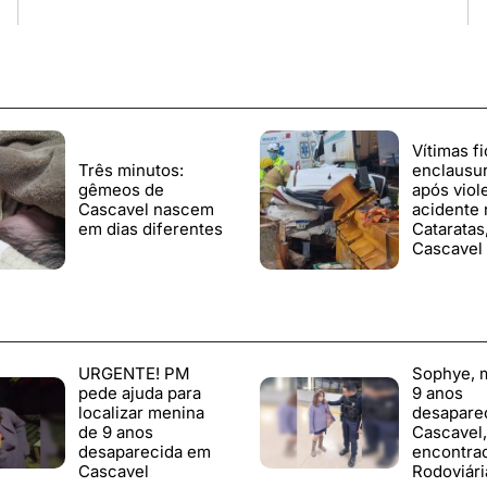
Vítimas f
Três minutos:
enclausu
gêmeos de
após viol
Cascavel nascem
acidente 
em dias diferentes
Cataratas
Cascavel
URGENTE! PM
Sophye, 
pede ajuda para
9 anos
localizar menina
desapare
de 9 anos
Cascavel,
desaparecida em
encontra
Cascavel
Rodoviári