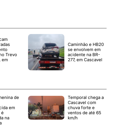
icam
radas
Caminhão e HB20
ento
se envolvem em
no Trevo
acidente na BR-
, em
277, em Cascavel
menina de
Temporal chega a
Cascavel com
cida em
chuva forte e
 é
ventos de até 65
da na
km/h
a