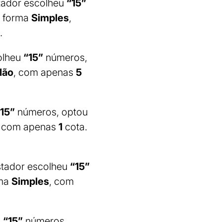
tador escolheu
“15”
e forma
Simples
,
.
olheu
“15”
números,
lão
, com apenas
5
15”
números, optou
, com apenas
1
cota.
stador escolheu
“15”
rma
Simples
, com
u
“15”
números,