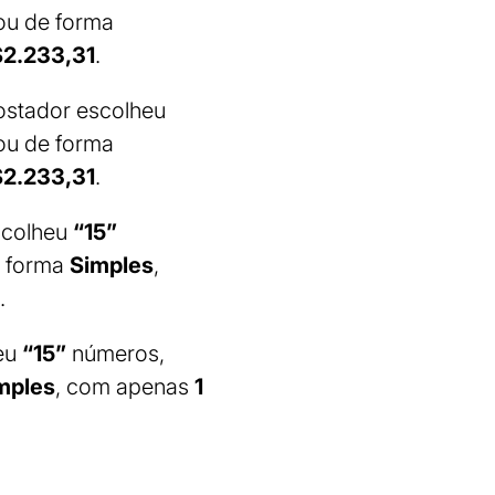
ou de forma
2.233,31
.
ostador escolheu
ou de forma
2.233,31
.
scolheu
“15”
e forma
Simples
,
.
heu
“15”
números,
mples
, com apenas
1