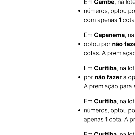
Em
Cambe
, na lot
números, optou p
com apenas
1
cota
Em
Capanema
, na
optou por
não faz
cotas. A premiação
Em
Curitiba
, na lo
por
não fazer
a op
A premiação para e
Em
Curitiba
, na lo
números, optou p
apenas
1
cota. A p
Em
Curitiba
, na lo