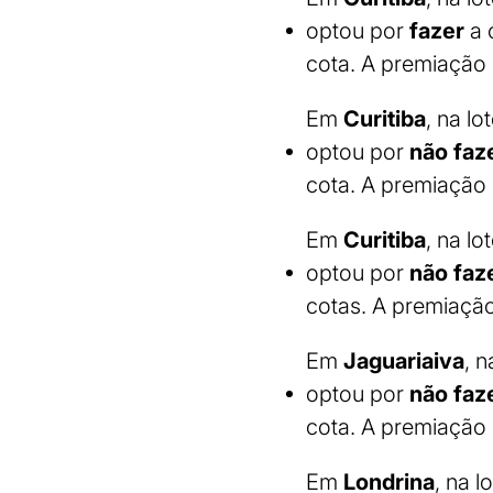
optou por
fazer
a 
cota. A premiação 
Em
Curitiba
, na lo
optou por
não faz
cota. A premiação 
Em
Curitiba
, na lo
optou por
não faz
cotas. A premiação
Em
Jaguariaiva
, n
optou por
não faz
cota. A premiação 
Em
Londrina
, na l