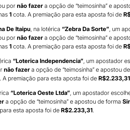
ou por
não fazer
a opção de “teimosinha” e apost
enas
1
cota. A premiação para esta aposta foi de
R$
a De Itaipu
, na lotérica
“Zebra Da Sorte”
, um ap
ou por
não fazer
a opção de “teimosinha” e apost
enas
1
cota. A premiação para esta aposta foi de
R$
térica
“Loterica Independencia”
, um apostador e
or
não fazer
a opção de “teimosinha” e apostou d
. A premiação para esta aposta foi de
R$2.233,31
érica
“Loterica Oeste Ltda”
, um apostador escol
er
a opção de “teimosinha” e apostou de forma
Si
para esta aposta foi de
R$2.233,31
.