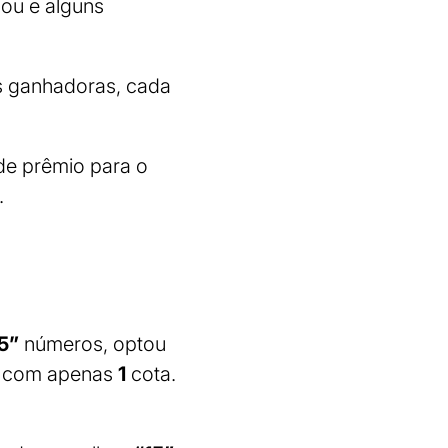
lou e alguns
 ganhadoras, cada
de prêmio para o
.
5”
números, optou
, com apenas
1
cota.