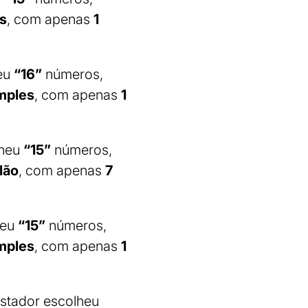
s
, com apenas
1
heu
“16”
números,
mples
, com apenas
1
lheu
“15”
números,
lão
, com apenas
7
heu
“15”
números,
mples
, com apenas
1
stador escolheu