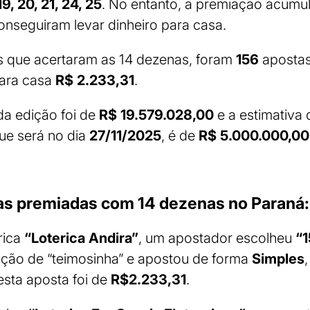
 19, 20, 21, 24, 25
. No entanto, a premiação acumu
nseguiram levar dinheiro para casa.
s que acertaram as 14 dezenas, foram
156
apostas
para casa
R$ 2.233,31
.
da edição foi de
R$ 19.579.028,00
e a estimativa 
ue será no dia
27/11/2025
, é de
R$ 5.000.000,00
tas premiadas com 14 dezenas no Paraná:
érica
“Loterica Andira”
, um apostador escolheu
“1
ção de “teimosinha” e apostou de forma
Simples
sta aposta foi de
R$2.233,31
.