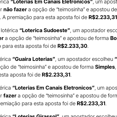
érica
“Loterias Em Canais Eletronicos”
, um apos
or
não fazer
a opção de “teimosinha” e apostou d
. A premiação para esta aposta foi de
R$2.233,31
 lotérica
“Loterica Sudoeste”
, um apostador esc
er
a opção de “teimosinha” e apostou de forma
Bo
 para esta aposta foi de
R$2.233,30
.
térica
“Guaira Loterias”
, um apostador escolheu
“
ção de “teimosinha” e apostou de forma
Simples
sta aposta foi de
R$2.233,31
.
térica
“Loterias Em Canais Eletronicos”
, um apo
or
fazer
a opção de “teimosinha” e apostou de fo
remiação para esta aposta foi de
R$2.233,31
.
térica
“Loterias Girassol”
, um apostador escolhe