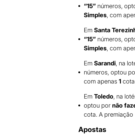
“15”
números, opt
Simples
, com ap
Em
Santa Terezinh
“15”
números, opt
Simples
, com ap
Em
Sarandi
, na lo
números, optou p
com apenas
1
cota
Em
Toledo
, na lot
optou por
não faz
cota. A premiação 
Apostas