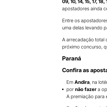
09, 10, 14, 15, 17, 18,
apostadores ainda co
Entre os apostadore
uma delas levando 
A arrecadação total 
próximo concurso, q
Paraná
Confira as apos
Em
Andira
, na lot
por
não fazer
a op
A premiação para e