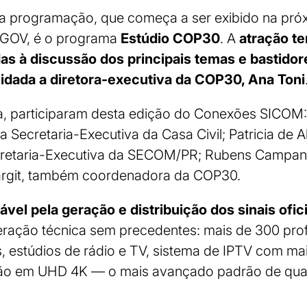
 programação, que começa a ser exibido na próx
l GOV, é o programa
Estúdio COP30
. A
atração te
as à discussão dos principais temas e bastido
idada a diretora-executiva da COP30, Ana Toni
, participaram desta edição do Conexões SICOM:
 Secretaria-Executiva da Casa Civil; Patricia de A
cretaria-Executiva da SECOM/PR; Rubens Campan
rgit, também coordenadora da COP30.
vel pela geração e distribuição dos sinais ofic
ração técnica sem precedentes: mais de 300 profi
s, estúdios de rádio e TV, sistema de IPTV com m
ssão em UHD 4K — o mais avançado padrão de qu