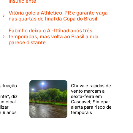
insuficiente
Vitória goleia Athletico-PR e garante vaga
nas quartas de final da Copa do Brasil
Fabinho deixa o Al-Ittihad após três
temporadas, mas volta ao Brasil ainda
parece distante
situação
Chuva e rajadas de
vento marcam a
te”, diz
sexta-feira em
nicipal
Cascavel; Simepar
lizar
alerta para risco de
e 9 anos
temporais