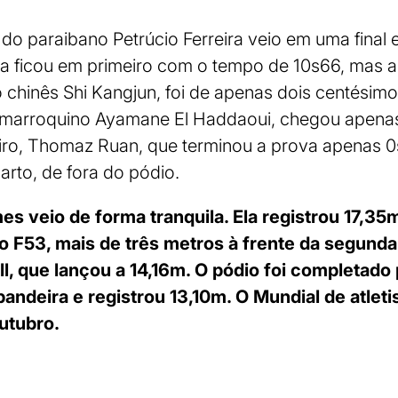
o paraibano Petrúcio Ferreira veio em uma final
ta ficou em primeiro com o tempo de 10s66, mas a
chinês Shi Kangjun, foi de apenas dois centésim
o marroquino Ayamane El Haddaoui, chegou apena
eiro, Thomaz Ruan, que terminou a prova apenas 0
arto, de fora do pódio.
s veio de forma tranquila. Ela registrou 17,35m
 F53, mais de três metros à frente da segunda
ll, que lançou a 14,16m. O pódio foi completado
ndeira e registrou 13,10m. O Mundial de atleti
utubro.