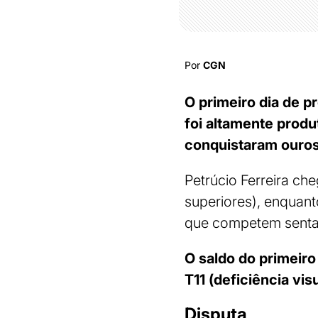
Por
CGN
O primeiro dia de p
foi altamente produt
conquistaram ouros
Petrúcio Ferreira c
superiores), enquant
que competem senta
O saldo do primeiro
T11 (deficiência vis
Disputa