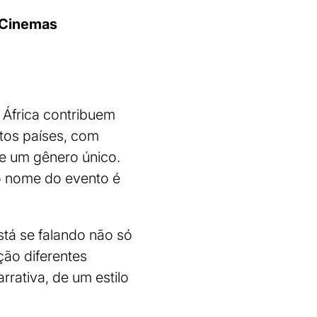
e Cinemas
 África contribuem
itos países, com
de um gênero único.
 o nome do evento é
stá se falando não só
ção diferentes
rrativa, de um estilo