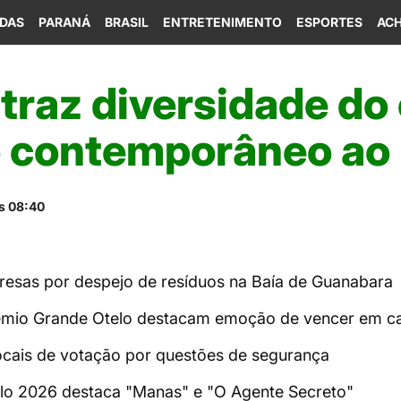
IDAS
PARANÁ
BRASIL
ENTRETENIMENTO
ESPORTES
ACH
 traz diversidade d
o contemporâneo ao 
s 08:40
esas por despejo de resíduos na Baía de Guanabara
êmio Grande Otelo destacam emoção de vencer em c
ocais de votação por questões de segurança
lo 2026 destaca "Manas" e "O Agente Secreto"