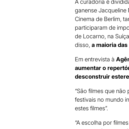
A curadoria é dividid
ganense Jacqueline N
Cinema de Berlim, ta
participaram de impo
de Locarno, na Suíça
disso,
a maioria das 
Em entrevista à
Agên
aumentar o repertór
desconstruir estere
“São filmes que não 
festivais no mundo in
estes filmes”.
“A escolha por filme