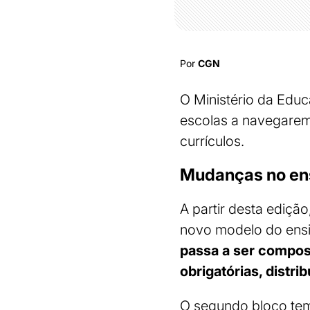
Por
CGN
O Ministério da Edu
escolas a navegarem
currículos.
Mudanças no en
A partir desta ediç
novo modelo do ens
passa a ser compost
obrigatórias, distri
O segundo bloco tem 