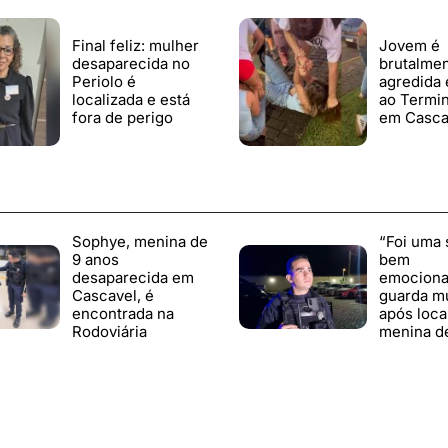
Final feliz: mulher
Jovem é
desaparecida no
brutalme
Periolo é
agredida 
localizada e está
ao Termin
fora de perigo
em Casca
Sophye, menina de
“Foi uma 
9 anos
bem
desaparecida em
emocionan
Cascavel, é
guarda mu
encontrada na
após loca
Rodoviária
menina d