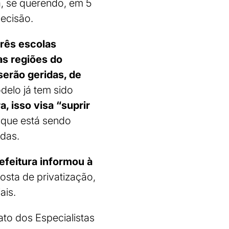
, se querendo, em 5
decisão.
rês escolas
as regiões do
erão geridas, de
elo já tem sido
, isso visa “suprir
r que está sendo
idas.
refeitura informou à
sta de privatização,
ais.
ato dos Especialistas