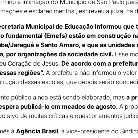
rmino a intimação do Município de São Paulo para
ormações e esclarecimentos”, escreveu a juíza, na 
cretaria Municipal de Educação informou que t
no fundamental (Emefs) estão em construção n
uba/Jaraguá e Santo Amaro, e que as unidades s
, por organizações da sociedade civil.
Esse mod
ceu Coração de Jesus.
De acordo com a prefeitura
nessas regiões”.
A prefeitura não informou o valo
strução dessas escolas, que depois serão conced
nto público ainda está sendo elaborado, mas
a p
 espera publicá-lo em meados de agosto.
A propo
o alvo de muitas críticas e questionamentos judici
 mês à
Agência Brasil
, a vice-presidente do Sindic