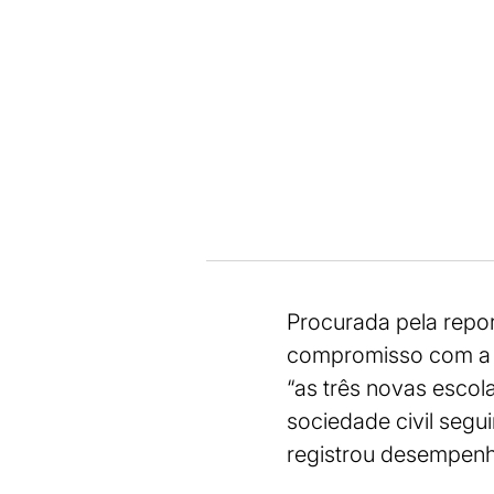
Procurada pela repor
compromisso com a q
“as três novas esco
sociedade civil seg
registrou desempenh