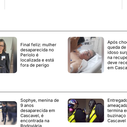
Após cho
Final feliz: mulher
queda de 
desaparecida no
idoso su
Periolo é
na recup
localizada e está
deve rece
fora de perigo
em Casca
Sophye, menina de
Entregad
9 anos
ameaçada
desaparecida em
termina 
Cascavel, é
buzinaço
encontrada na
Cascavel
Rodoviária