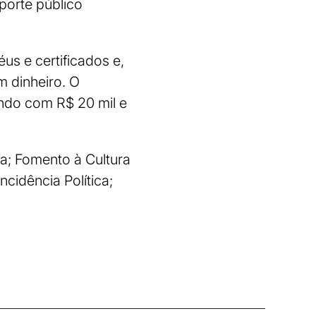
porte público
us e certificados e,
m dinheiro. O
undo com R$ 20 mil e
ta; Fomento à Cultura
ncidência Política;