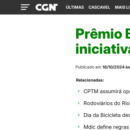
ÚLTIMAS
CASCAVEL
MAIS L
Prêmio B
iniciati
Publicado em
18/10/2024 às
Relacionadas:
CPTM assumirá ope
Rodoviários do Rio
Dia da Bicicleta de
Mdic define regras