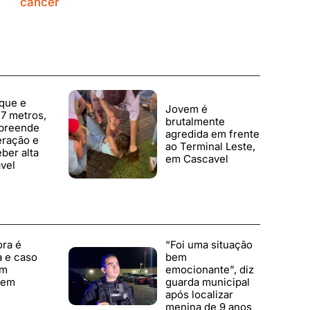
câncer
que e
Jovem é
7 metros,
brutalmente
rpreende
agredida em frente
eração e
ao Terminal Leste,
ber alta
em Cascavel
vel
ora é
“Foi uma situação
 e caso
bem
em
emocionante”, diz
 em
guarda municipal
após localizar
menina de 9 anos