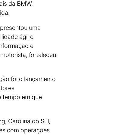
nais da BMW,
ida.
 apresentou uma
lidade ágil e
informação e
motorista, fortaleceu
ção foi o lançamento
tores
o tempo em que
, Carolina do Sul,
ores com operações