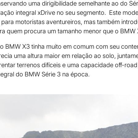
servando uma dirigibilidade semelhante ao do Séri
tração integral xDrive no seu segmento. Este mod
 para motoristas aventureiros, mas também introdu
ra quem procura um tamanho menor que o BMW 
 do BMW X3 tinha muito em comum com seu con
recia uma altura maior em relação ao solo, junta
entar terrenos difíceis e uma capacidade off-roa
tegral do BMW Série 3 na época.