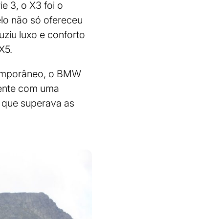
e 3, o X3 foi o
elo não só ofereceu
ziu luxo e conforto
X5.
temporâneo, o BMW
mente com uma
d que superava as