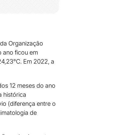
s da Organização
o ano ficou em
24,23°C. Em 2022, a
 dos 12 meses do ano
 histórica
o (diferença entre o
limatologia de