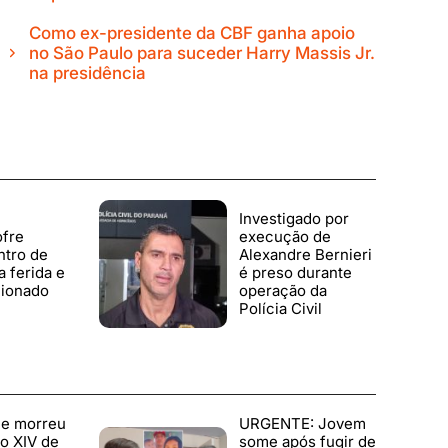
Como ex-presidente da CBF ganha apoio
no São Paulo para suceder Harry Massis Jr.
na presidência
Investigado por
ofre
execução de
ntro de
Alexandre Bernieri
ca ferida e
é preso durante
cionado
operação da
Polícia Civil
e morreu
URGENTE: Jovem
o XIV de
some após fugir de