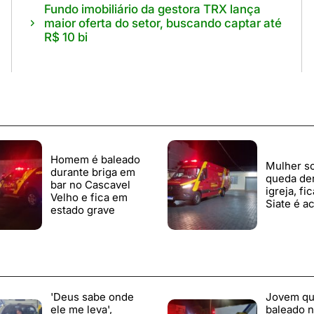
Fundo imobiliário da gestora TRX lança
maior oferta do setor, buscando captar até
R$ 10 bi
Homem é baleado
Mulher s
durante briga em
queda de
bar no Cascavel
igreja, fi
Velho e fica em
Siate é a
estado grave
'Deus sabe onde
Jovem qu
ele me leva',
baleado n