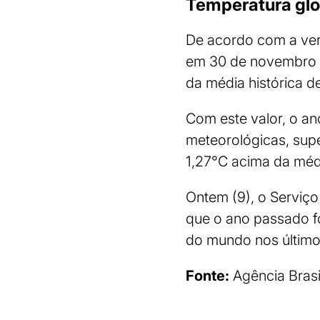
Temperatura glo
De acordo com a ver
em 30 de novembro d
da média histórica d
Com este valor, o a
meteorológicas, sup
1,27°C acima da méd
Ontem (9), o Serviç
que o ano passado fo
do mundo nos último
Fonte:
Agência Brasi