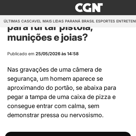
VÍDEO: reconhece este
homem que invadiu casa
ÚLTIMAS
CASCAVEL
MAIS LIDAS
PARANÁ
BRASIL
ESPORTES
ENTRETEN
para furtar pistola,
munições e joias?
Publicado em
25/05/2026 às 14:58
Nas gravações de uma câmera de
segurança, um homem aparece se
aproximando do portão, se abaixa para
pegar a tampa de uma caixa de pizza e
consegue entrar com calma, sem
demonstrar pressa ou nervosismo.