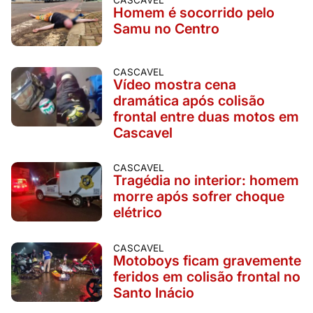
CASCAVEL
Homem é socorrido pelo
Samu no Centro
CASCAVEL
Vídeo mostra cena
dramática após colisão
frontal entre duas motos em
Cascavel
CASCAVEL
Tragédia no interior: homem
morre após sofrer choque
elétrico
CASCAVEL
Motoboys ficam gravemente
feridos em colisão frontal no
Santo Inácio